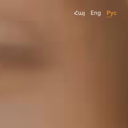
Հայ
Eng
Рус